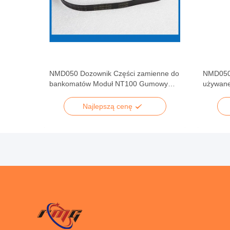
NMD050 Dozownik Części zamienne do
NMD050
aRue
bankomatów Moduł NT100 Gumowy
używane
pasek A006320
Najlepszą cenę