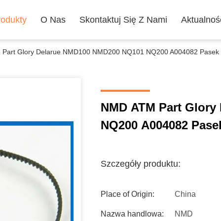
rodukty
O Nas
Skontaktuj Się Z Nami
Aktualnoś
Part Glory Delarue NMD100 NMD200 NQ101 NQ200 A004082 Pasek
NMD ATM Part Glory
NQ200 A004082 Pase
Szczegóły produktu:
Place of Origin:
China
Nazwa handlowa:
NMD