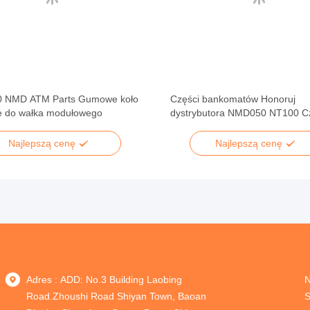
 NMD ATM Parts Gumowe koło
Części bankomatów Honoruj ​​
 do wałka modułowego
dystrybutora NMD050 NT100 C
bankomatu
Najlepszą cenę
Najlepszą cenę
Adres : ADD: No.3 Building Laobing
N
Road.Zhoushi Road Shiyan Town, Baoan
S