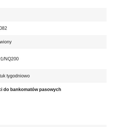
082
wiony
1/NQ200
tuk tygodniowo
ci do bankomatów pasowych