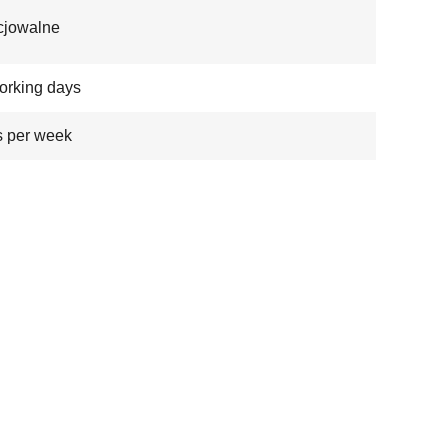
cjowalne
orking days
 per week