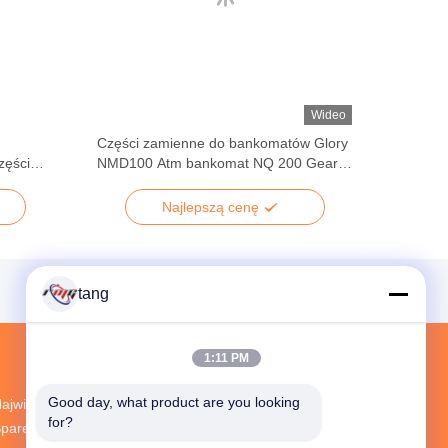
Wideo
Części zamienne do bankomatów Glory
zęści
NMD100 Atm bankomat NQ 200 Gear
A001469 A008049 Części do
bankomatów
Najlepszą cenę
tang
1:11 PM
Good day, what product are you looking 
ajwiększy Zakład Badawczo-Rozwojowy ATM
for?
pare Parts Dostawca W Chinach