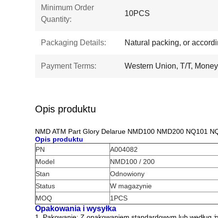
Minimum Order
10PCS
Quantity:
Packaging Details:
Natural packing, or accord
Payment Terms:
Western Union, T/T, Mone
Opis produktu
NMD ATM Part Glory Delarue NMD100 NMD200 NQ101 N
Opis produktu
PN
A004082
Model
NMD100 / 200
Stan
Odnowiony
Status
W magazynie
MOQ
1PCS
Opakowania i wysyłka
1. Pakowanie: Z opakowaniem standardowym lub według życ