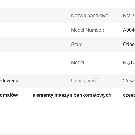
Nazwa handlowa:
NMD
Model Number:
A004
Stan:
Odno
Model:
NQ10
pędowego
Umiejętność:
55 sz
komatów
elementy maszyn bankomatowych
częś