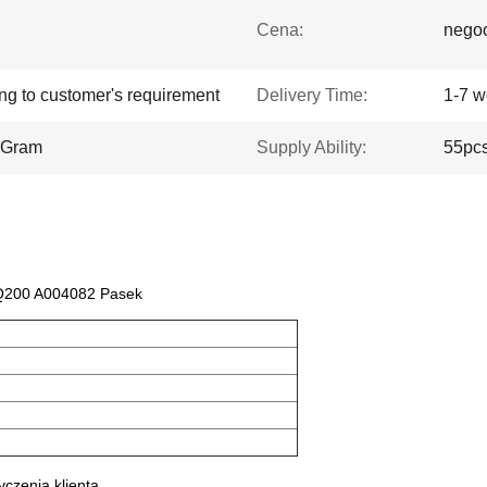
Cena:
nego
ing to customer's requirement
Delivery Time:
1-7 w
yGram
Supply Ability:
55pcs
Q200 A004082 Pasek
zenia klienta.