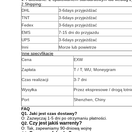
2.Shipping:
DHL
3-6days przyjeżdżać
TNT
3-6days przyjeżdżać
Fedex
3-6days przyjeżdżać
EMS
7-15 dni do przyjazdu
UPS
3-6days przyjeżdżać
Inni
Morze lub powietrze
Inne specyfikacje
Cena
EXW
Zapłata
T / T, WU, Moneygram
Czas realizacji
3-7 dni
Wysyłka
Przez ekspresowe / drogą lotn
Port
Shenzhen, Chiny
FAQ
Q1.
Jaki jest czas dostawy?
O: Zazwyczaj 1-5 dni po otrzymaniu płatności.
Czy jest jakiś warrenty?
Q2.
O: Tak, zapewniamy 90-dniową wojnę